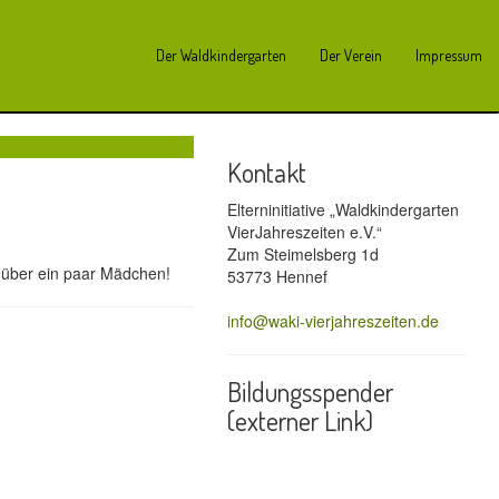
Der Waldkindergarten
Der Verein
Impressum
Kontakt
Elterninitiative „Waldkindergarten
VierJahreszeiten e.V.“
Zum Steimelsberg 1d
 über ein paar Mädchen!
53773 Hennef
info@waki-vierjahreszeiten.de
Bildungsspender
(externer Link)