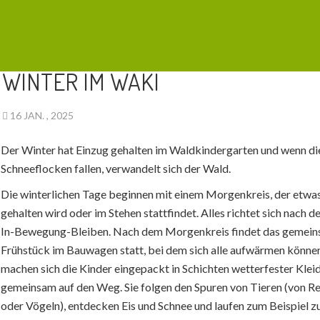
AKTUELLES
,
WINTER
WINTER IM WAKI
16 JAN. , 2025
Der Winter hat Einzug gehalten im Waldkindergarten und wenn di
Schneeflocken fallen, verwandelt sich der Wald.
Die winterlichen Tage beginnen mit einem Morgenkreis, der etwa
gehalten wird oder im Stehen stattfindet. Alles richtet sich nach 
In-Bewegung-Bleiben. Nach dem Morgenkreis findet das gemei
Frühstück im Bauwagen statt, bei dem sich alle aufwärmen könne
machen sich die Kinder eingepackt in Schichten wetterfester Klei
gemeinsam auf den Weg. Sie folgen den Spuren von Tieren (von R
oder Vögeln), entdecken Eis und Schnee und laufen zum Beispiel z