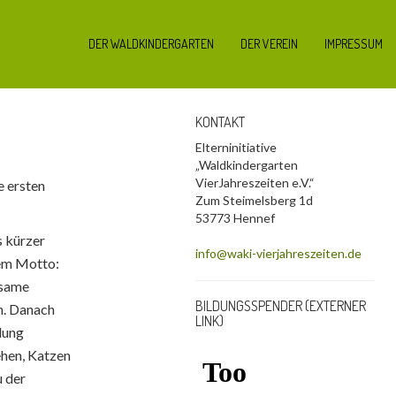
DER WALDKINDERGARTEN
DER VEREIN
IMPRESSUM
KONTAKT
Elterninitiative
„Waldkindergarten
VierJahreszeiten e.V.“
e ersten
Zum Steimelsberg 1d
53773 Hennef
s kürzer
info@waki-vierjahreszeiten.de
dem Motto:
nsame
BILDUNGSSPENDER (EXTERNER
n. Danach
LINK)
dung
ehen, Katzen
u der