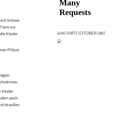
sich Schnee
Tiere vor
WAKI SHIRTS (EXTERNER LINK)
die Kinder
renen Pfütze
wägen
Aufwärmen.
e Kinder
ndern auch
end draußen