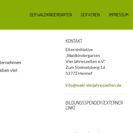
DER WALDKINDERGARTEN
DER VEREIN
IMPRESSUM
KONTAKT
Elterninitiative
„Waldkindergarten
VierJahreszeiten e.V.“
nternehmen
Zum Steimelsberg 1d
aben viel
53773 Hennef
info@waki-vierjahreszeiten.de
BILDUNGSSPENDER (EXTERNER
LINK)