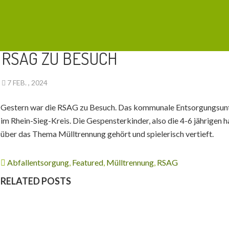
AKTUELLES
,
WINTER
RSAG ZU BESUCH
7 FEB. , 2024
Gestern war die RSAG zu Besuch. Das kommunale Entsorgungsu
im Rhein-Sieg-Kreis. Die Gespensterkinder, also die 4-6 jährigen h
über das Thema Mülltrennung gehört und spielerisch vertieft.
Abfallentsorgung
,
Featured
,
Mülltrennung
,
RSAG
RELATED POSTS