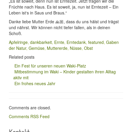
„Es ist soweit, denn nun ist Erntezeit. Jetzt tragen wir die
Früchte nach Haus. Es ist soweit, ja, nun ist Erntezeit – Ein
Leben ist‘s in Saus und Braus.“
Danke liebe Mutter Erde 🙏🏼, dass du uns hälst und trägst
und nährst. Wir können nicht tiefer fallen, als in deinen
Schoß.
Apfelringe
,
dankbarkeit
,
Ernte
,
Erntedank
,
featured
,
Gaben
der Natur
,
Gemüse
,
Muttererde
,
Nüsse
,
Obst
Related posts
Ein Fest für unseren neuen Waki-Platz
Mitbestimmung im Waki – Kinder gestalten ihren Alltag
aktiv mit
Ein frohes neues Jahr
Comments are closed.
Comments RSS Feed
Kontakt