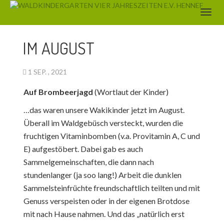
AKTUELLES
IM AUGUST
1 SEP. , 2021
Auf Brombeerjagd
(Wortlaut der Kinder)
…das waren unsere Wakikinder jetzt im August.
Überall im Waldgebüsch versteckt, wurden die
fruchtigen Vitaminbomben (v.a. Provitamin A, C und
E) aufgestöbert. Dabei gab es auch
Sammelgemeinschaften, die dann nach
stundenlanger (ja soo lang!) Arbeit die dunklen
Sammelsteinfrüchte freundschaftlich teilten und mit
Genuss verspeisten oder in der eigenen Brotdose
mit nach Hause nahmen. Und das „natürlich erst