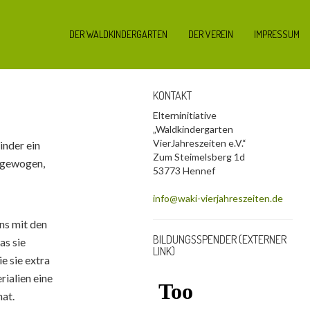
DER WALDKINDERGARTEN
DER VEREIN
IMPRESSUM
KONTAKT
Elterninitiative
„Waldkindergarten
VierJahreszeiten e.V.“
nder ein
Zum Steimelsberg 1d
 gewogen,
53773 Hennef
info@waki-vierjahreszeiten.de
ns mit den
BILDUNGSSPENDER (EXTERNER
as sie
LINK)
ie sie extra
ialien eine
hat.