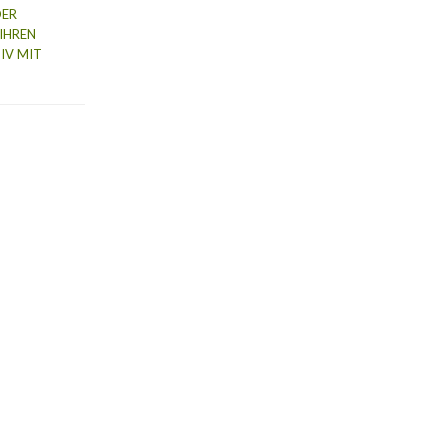
DER
IHREN
IV MIT