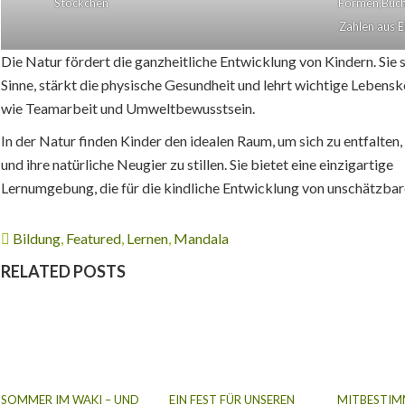
Stöckchen
Formen,Buch
Zahlen aus E
Die Natur fördert die ganzheitliche Entwicklung von Kindern. Sie s
Sinne, stärkt die physische Gesundheit und lehrt wichtige Leben
wie Teamarbeit und Umweltbewusstsein.
In der Natur finden Kinder den idealen Raum, um sich zu entfalten,
und ihre natürliche Neugier zu stillen. Sie bietet eine einzigartige
Lernumgebung, die für die kindliche Entwicklung von unschätzbar
Bildung
,
Featured
,
Lernen
,
Mandala
RELATED POSTS
SOMMER IM WAKI – UND
EIN FEST FÜR UNSEREN
MITBESTIM