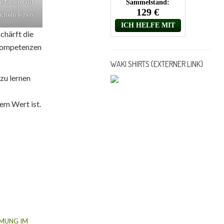
staben und
icheln legen
chärft die
skompetenzen
WAKI SHIRTS (EXTERNER LINK)
 zu lernen
em Wert ist.
MUNG IM