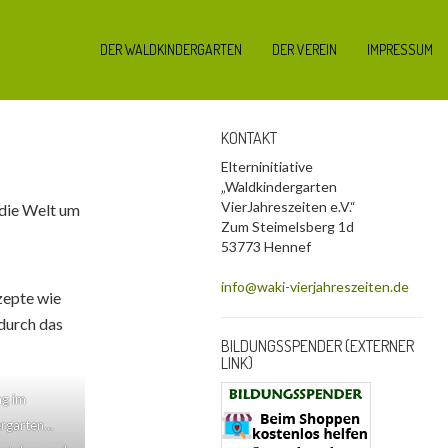
DER WALDKINDERGARTEN
DER VEREIN
IMPRESSUM
KONTAKT
Elterninitiative
„Waldkindergarten
VierJahreszeiten e.V.“
 die Welt um
Zum Steimelsberg 1d
53773 Hennef
info@waki-vierjahreszeiten.de
zepte wie
 durch das
BILDUNGSSPENDER (EXTERNER
LINK)
ng im
rgarten…