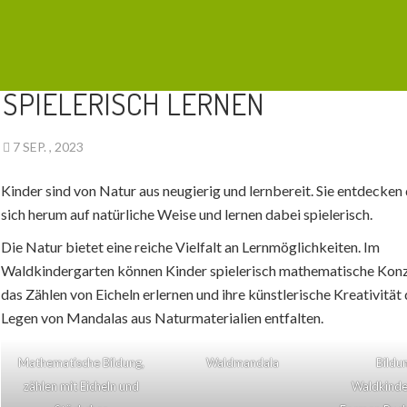
AKTUELLES
SPIELERISCH LERNEN
7 SEP. , 2023
Kinder sind von Natur aus neugierig und lernbereit. Sie entdecken
sich herum auf natürliche Weise und lernen dabei spielerisch.
Die Natur bietet eine reiche Vielfalt an Lernmöglichkeiten. Im
Waldkindergarten können Kinder spielerisch mathematische Kon
das Zählen von Eicheln erlernen und ihre künstlerische Kreativität
Legen von Mandalas aus Naturmaterialien entfalten.
Mathematische Bildung,
Waldmandala
Bildu
zählen mit Eicheln und
Waldkinde