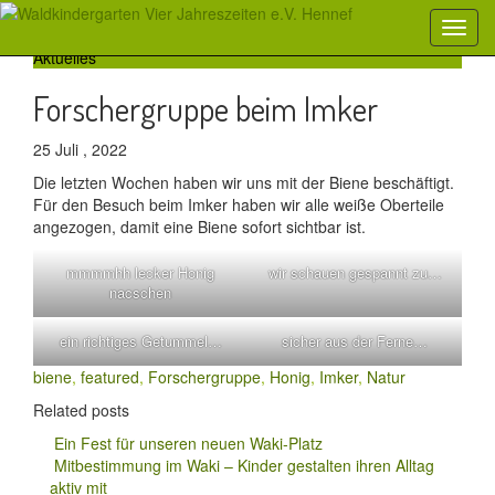
Aktuelles
Forschergruppe beim Imker
25 Juli , 2022
Die letzten Wochen haben wir uns mit der Biene beschäftigt.
Für den Besuch beim Imker haben wir alle weiße Oberteile
angezogen, damit eine Biene sofort sichtbar ist.
mmmmhh lecker Honig
wir schauen gespannt zu…
nacschen
ein richtiges Getummel…
sicher aus der Ferne…
biene
,
featured
,
Forschergruppe
,
Honig
,
Imker
,
Natur
Related posts
Ein Fest für unseren neuen Waki-Platz
Mitbestimmung im Waki – Kinder gestalten ihren Alltag
aktiv mit