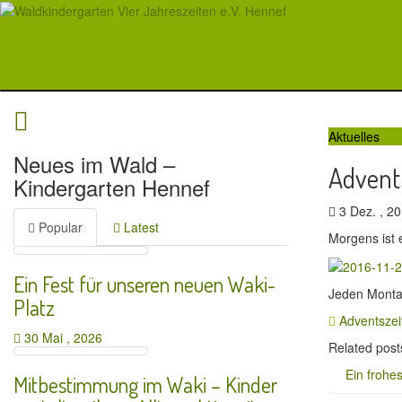
Aktuelles
Neues im Wald –
Advent
Kindergarten Hennef
3 Dez. , 
Popular
Latest
Morgens ist 
Ein Fest für unseren neuen Waki-
Jeden Montag
Platz
Adventszei
30 Mai , 2026
Related post
Ein frohe
Mitbestimmung im Waki – Kinder