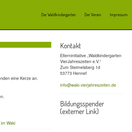
Der Waldkindergarten
Der Verein
Impressum
Kontakt
Elterninitiative „Waldkindergarten
VierJahreszeiten e.V.“
Zum Steimelsberg 1d
53773 Hennef
ünden eine Kerze an.
info@waki-vierjahreszeiten.de
en.
Bildungsspender
(externer Link)
 im Waki