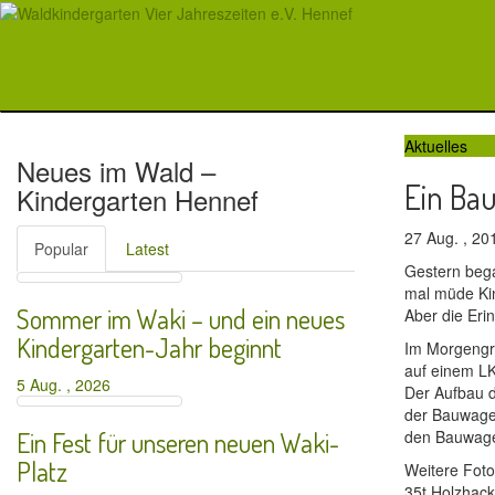
Aktuelles
Neues im Wald –
Ein Bau
Kindergarten Hennef
27 Aug. , 2
Popular
Latest
Gestern bega
mal müde Kin
Sommer im Waki – und ein neues
Aber die Eri
Kindergarten-Jahr beginnt
Im Morgengr
auf einem LK
5 Aug. , 2026
Der Aufbau d
der Bauwagen
Ein Fest für unseren neuen Waki-
den Bauwage
Platz
Weitere Foto
35t Holzhack