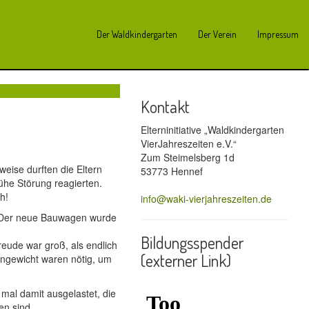
Der Waldkindergarten
Der Verein
Impressum
Kontakt
Elterninitiative „Waldkindergarten
VierJahreszeiten e.V.“
Zum Steimelsberg 1d
ise durften die Eltern
53773 Hennef
rühe Störung reagierten.
h!
info@waki-vierjahreszeiten.de
 Der neue Bauwagen wurde
Bildungsspender
eude war groß, als endlich
(externer Link)
ngewicht waren nötig, um
mal damit ausgelastet, die
en sind.