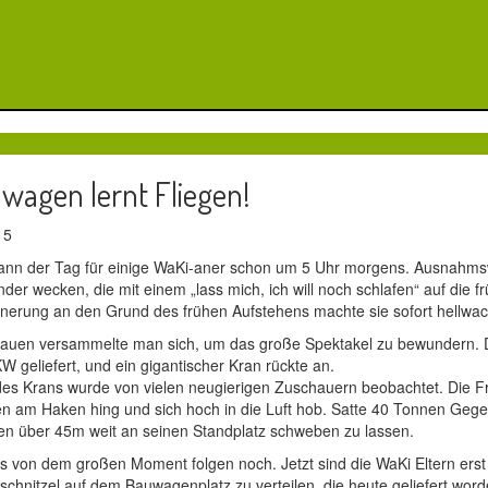
wagen lernt Fliegen!
015
nn der Tag für einige WaKi-aner schon um 5 Uhr morgens. Ausnahmswe
der wecken, die mit einem „lass mich, ich will noch schlafen“ auf die f
nnerung an den Grund des frühen Aufstehens machte sie sofort hellwac
auen versammelte man sich, um das große Spektakel zu bewundern.
W geliefert, und ein gigantischer Kran rückte an.
es Krans wurde von vielen neugierigen Zuschauern beobachtet. Die Fr
 am Haken hing und sich hoch in die Luft hob. Satte 40 Tonnen Gege
n über 45m weit an seinen Standplatz schweben zu lassen.
s von dem großen Moment folgen noch. Jetzt sind die WaKi Eltern erst 
schnitzel auf dem Bauwagenplatz zu verteilen, die heute geliefert word