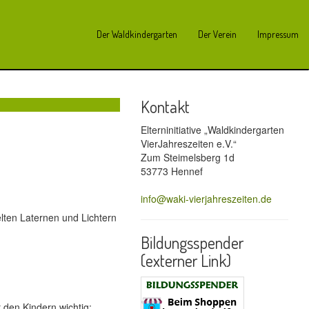
Der Waldkindergarten
Der Verein
Impressum
Kontakt
Elterninitiative „Waldkindergarten
VierJahreszeiten e.V.“
Zum Steimelsberg 1d
53773 Hennef
info@waki-vierjahreszeiten.de
lten Laternen und Lichtern
Bildungsspender
(externer Link)
 den Kindern wichtig: