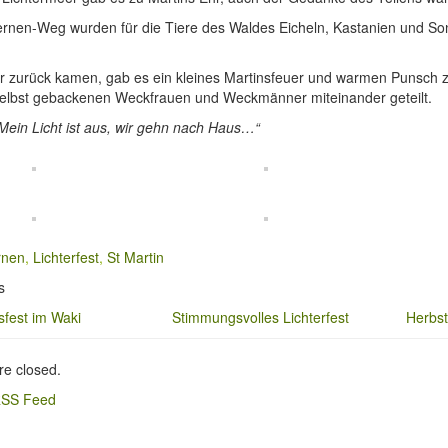
ernen-Weg wurden für die Tiere des Waldes Eicheln, Kastanien und 
der zurück kamen, gab es ein kleines Martinsfeuer und warmen Punsc
selbst gebackenen Weckfrauen und Weckmänner miteinander geteilt.
Mein Licht ist aus, wir gehn nach Haus…“
rnen
,
Lichterfest
,
St Martin
s
sfest im Waki
Stimmungsvolles Lichterfest
Herbst
e closed.
SS Feed