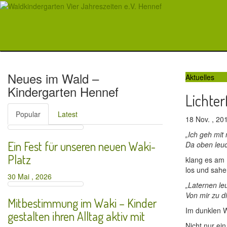
Neues im Wald –
Aktuelles
Kindergarten Hennef
Lichter
Popular
Latest
18 Nov. , 2
„Ich geh mit
Ein Fest für unseren neuen Waki-
Da oben leuc
Platz
klang es am 
los und sahe
30 Mai , 2026
„Laternen le
Von mir zu di
Mitbestimmung im Waki – Kinder
Im dunklen W
gestalten ihren Alltag aktiv mit
Nicht nur ei