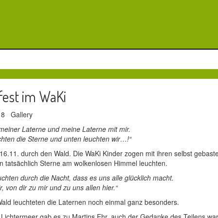
fest im WaKi
018
Gallery
 meiner Laterne und meine Laterne mit mir.
hten die Sterne und unten leuchten wir…!“
16.11. durch den Wald. Die WaKi Kinder zogen mit ihren selbst gebaste
n tatsächlich Sterne am wolkenlosen Himmel leuchten.
uchten durch die Nacht, dass es uns alle glücklich macht.
r, von dir zu mir und zu uns allen hier.“
ald leuchteten die Laternen noch einmal ganz besonders.
n Lichtermeer gab es zu Martins Ehr, auch der Gedanke des Teilens war