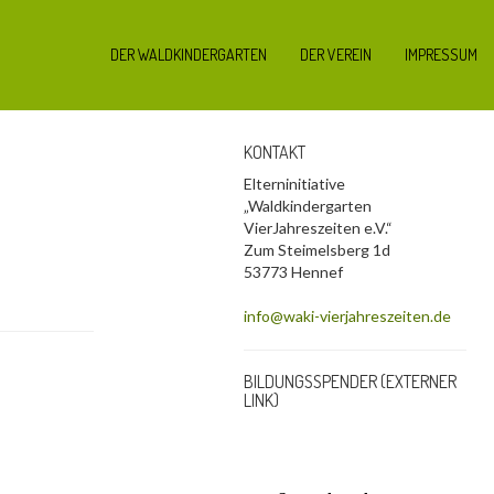
DER WALDKINDERGARTEN
DER VEREIN
IMPRESSUM
KONTAKT
Elterninitiative
„Waldkindergarten
VierJahreszeiten e.V.“
Zum Steimelsberg 1d
53773 Hennef
info@waki-vierjahreszeiten.de
BILDUNGSSPENDER (EXTERNER
LINK)