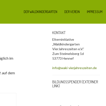
DER WALDKINDERGARTEN
DER VEREIN
IMPRESSUM
KONTAKT
Elterninitiative
„Waldkindergarten
VierJahreszeiten e.V.“
Zum Steimelsberg 1d
äglich im
53773 Hennef
info@waki-vierjahreszeiten.de
. auf dem
BILDUNGSSPENDER (EXTERNER
LINK)