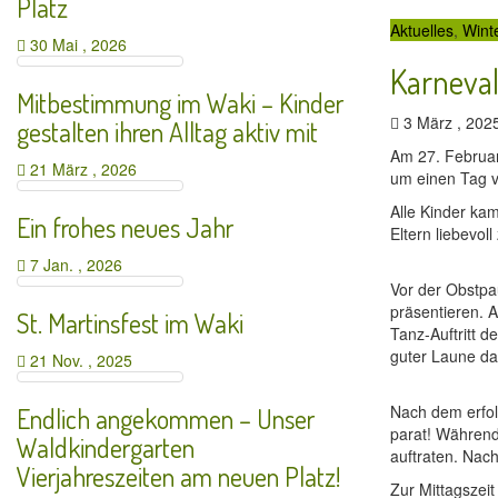
Platz
Aktuelles
,
Wint
30 Mai , 2026
Karneval
Mitbestimmung im Waki – Kinder
3 März , 20
gestalten ihren Alltag aktiv mit
Am 27. Februar
21 März , 2026
um einen Tag vo
Alle Kinder ka
Ein frohes neues Jahr
Eltern liebevo
7 Jan. , 2026
Vor der Obstpau
präsentieren. 
St. Martinsfest im Waki
Tanz-Auftritt d
guter Laune da
21 Nov. , 2025
Nach dem erfol
Endlich angekommen – Unser
parat! Während 
Waldkindergarten
auftraten. Nac
Vierjahreszeiten am neuen Platz!
Zur Mittagszeit