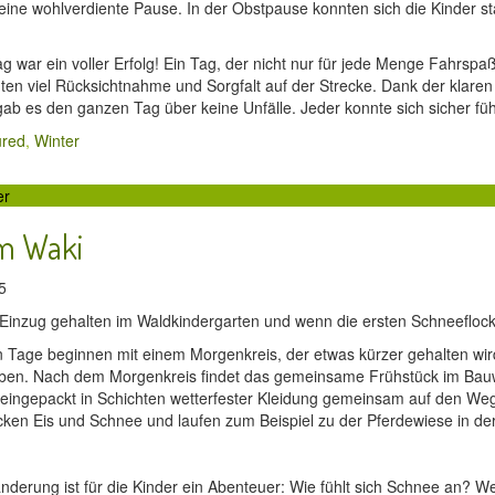
r eine wohlverdiente Pause. In der Obstpause konnten sich die Kinder s
g war ein voller Erfolg! Ein Tag, der nicht nur für jede Menge Fahrspa
igten viel Rücksichtnahme und Sorgfalt auf der Strecke. Dank der kla
gab es den ganzen Tag über keine Unfälle. Jeder konnte sich sicher fü
ured
,
Winter
er
im Waki
25
 Einzug gehalten im Waldkindergarten und wenn die ersten Schneeflocke
n Tage beginnen mit einem Morgenkreis, der etwas kürzer gehalten wird 
ben. Nach dem Morgenkreis findet das gemeinsame Frühstück im Bauw
r eingepackt in Schichten wetterfester Kleidung gemeinsam auf den We
cken Eis und Schnee und laufen zum Beispiel zu der Pferdewiese in de
derung ist für die Kinder ein Abenteuer: Wie fühlt sich Schnee an? 