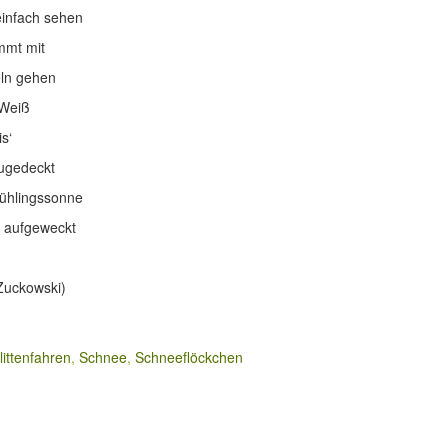
einfach sehen
mmt mit
eln gehen
 Weiß
is‘
zugedeckt
ühlingssonne
r aufgeweckt
 Zuckowski)
littenfahren
,
Schnee
,
Schneeflöckchen