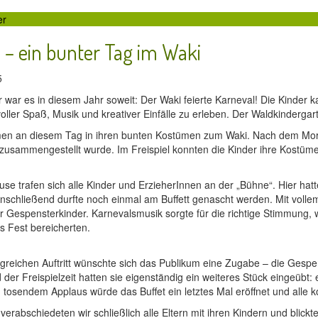
er
 – ein bunter Tag im Waki
25
 war es in diesem Jahr soweit: Der Waki feierte Karneval! Die Kinder k
ller Spaß, Musik und kreativer Einfälle zu erleben. Der Waldkindergar
men an diesem Tag in ihren bunten Kostümen zum Waki. Nach dem Morgen
ll zusammengestellt wurde. Im Freispiel konnten die Kinder ihre Kostü
se trafen sich alle Kinder und ErzieherInnen an der „Bühne“. Hier hat
Anschließend durfte noch einmal am Buffett genascht werden. Mit vol
er Gespensterkinder. Karnevalsmusik sorgte für die richtige Stimmung,
s Fest bereicherten.
greichen Auftritt wünschte sich das Publikum eine Zugabe – die Gespe
der Freispielzeit hatten sie eigenständig ein weiteres Stück eingeübt
h tosendem Applaus würde das Buffet ein letztes Mal eröffnet und alle 
 verabschiedeten wir schließlich alle Eltern mit ihren Kindern und blic