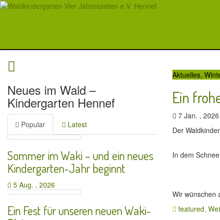
Aktuelles
,
Wint
Neues im Wald –
Ein froh
Kindergarten Hennef
7 Jan. , 202
Popular
Latest
Der Waldkinder
Sommer im Waki – und ein neues
In dem Schnee
Kindergarten-Jahr beginnt
5 Aug. , 2026
Wir wünschen al
Ein Fest für unseren neuen Waki-
featured
,
Wei