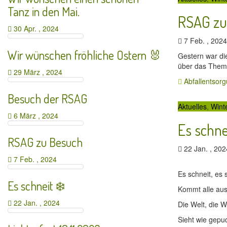
Tanz in den Mai.
RSAG zu
30 Apr. , 2024
7 Feb. , 20
Wir wünschen fröhliche Ostern 🐰
Gestern war di
über das Thema 
29 März , 2024
Abfallentsor
Besuch der RSAG
Aktuelles
,
Wint
6 März , 2024
Es schne
RSAG zu Besuch
22 Jan. , 20
7 Feb. , 2024
Es schneit, es 
Es schneit ❄️
Kommt alle au
22 Jan. , 2024
Die Welt, die W
Sieht wie gepu