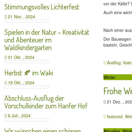
vor der Kälte?
Stimmungsvolles Lichterfest
Auch eine wicht
21 Nov. , 2024
Nach einer aus
Spielen in der Natur – Kreativität
und Abenteuer im
Der Bauwagen i
basteln, Gesch
Waldkindergarten
31 Okt. , 2024
Ausflug
,
feat
Herbst 🍂 im Waki
Winter
18 Okt. , 2024
Frohe W
Abschluss-Ausflug der
21 Dez. , 2
Vorschulkinder zum Hanfer Hof
6 Juli , 2024
featured
,
Wei
Wir wünschen einen schönen
Aktuelles
,
Wint