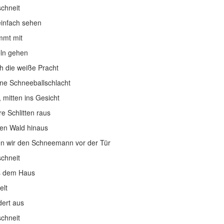
schneit
einfach sehen
mmt mit
eln gehen
ch die weiße Pracht
ne Schneeballschlacht
, mitten ins Gesicht
e Schlitten raus
den Wald hinaus
n wir den Schneemann vor der Tür
schneit
s dem Haus
elt
dert aus
schneit