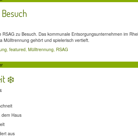
 Besuch
24
e RSAG zu Besuch. Das kommunale Entsorgungsunternehmen im Rhein-Si
Mülltrennung gehört und spielerisch vertieft.
gung
,
featured
,
Mülltrennung
,
RSAG
er
it ❄️
24
schneit
s dem Haus
elt
dert aus