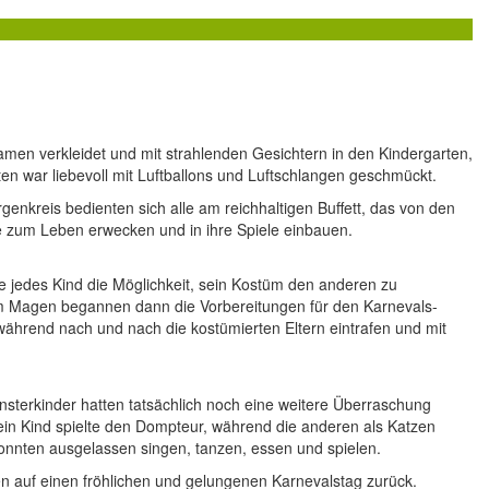
amen verkleidet und mit strahlenden Gesichtern in den Kindergarten,
ten war liebevoll mit Luftballons und Luftschlangen geschmückt.
kreis bedienten sich alle am reichhaltigen Buffett, das von den
me zum Leben erwecken und in ihre Spiele einbauen.
te jedes Kind die Möglichkeit, sein Kostüm den anderen zu
lem Magen begannen dann die Vorbereitungen für den Karnevals-
 während nach und nach die kostümierten Eltern eintrafen und mit
nsterkinder hatten tatsächlich noch eine weitere Überraschung
: ein Kind spielte den Dompteur, während die anderen als Katzen
konnten ausgelassen singen, tanzen, essen und spielen.
kten auf einen fröhlichen und gelungenen Karnevalstag zurück.