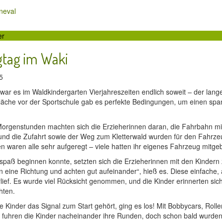
neval
er
gtag im Waki
25
war es im Waldkindergarten Vierjahreszeiten endlich soweit – der la
Fläche vor der Sportschule gab es perfekte Bedingungen, um einen spa
orgenstunden machten sich die Erzieherinnen daran, die Fahrbahn mit e
und die Zufahrt sowie der Weg zum Kletterwald wurden für den Fahrz
waren alle sehr aufgeregt – viele hatten ihr eigenes Fahrzeug mitge
spaß beginnen konnte, setzten sich die Erzieherinnen mit den Kindern
in eine Richtung und achten gut aufeinander“, hieß es. Diese einfache,
ief. Es wurde viel Rücksicht genommen, und die Kinder erinnerten sich 
hten.
 Kinder das Signal zum Start gehört, ging es los! Mit Bobbycars, Roller
t fuhren die Kinder nacheinander ihre Runden, doch schon bald wurden