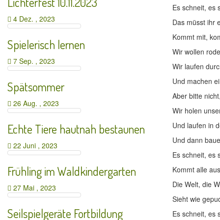
Lichterfest 10.11.2023
Es schneit, es 
4 Dez. , 2023
Das müsst ihr 
Kommt mit, ko
Spielerisch lernen
Wir wollen rod
7 Sep. , 2023
Wir laufen dur
Und machen ei
Spätsommer
Aber bitte nicht
26 Aug. , 2023
Wir holen unser
Und laufen in 
Echte Tiere hautnah bestaunen
Und dann baue
22 Juni , 2023
Es schneit, es 
Frühling im Waldkindergarten
Kommt alle au
Die Welt, die W
27 Mai , 2023
Sieht wie gepu
Seilspielgeräte Fortbildung
Es schneit, es 