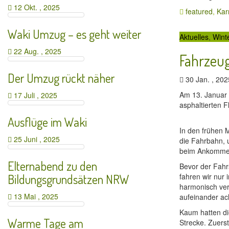
12 Okt. , 2025
featured
,
Kar
Waki Umzug – es geht weiter
Aktuelles
,
Wint
22 Aug. , 2025
Fahrzeu
Der Umzug rückt näher
30 Jan. , 20
Am 13. Januar 
17 Juli , 2025
asphaltierten 
Ausflüge im Waki
In den frühen M
25 Juni , 2025
die Fahrbahn, 
beim Ankommen 
Elternabend zu den
Bevor der Fahr
Bildungsgrundsätzen NRW
fahren wir nur 
harmonisch verl
13 Mai , 2025
aufeinander ac
Kaum hatten die
Warme Tage am
Strecke. Zuers