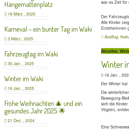
war es Zeit fü
Hängemattenplatz
18 März , 2025
Der Fahrzeugta
Alle Kinder ze
Karneval – ein bunter Tag im Waki
Erzieherinnen 
Ausflug
,
feat
3 März , 2025
Aktuelles
,
Wint
Fahrzeugtag im Waki
Winter 
30 Jan. , 2025
16 Jan. , 20
Winter im Waki
Der Winter hat
16 Jan. , 2025
Die winterliche
Bewegung-Blei
Frohe Weihnachten 🎄 und ein
sich die Kinde
gesundes Jahr 2025 🌟
Vögeln), entde
21 Dez. , 2024
Eine Schneewan