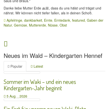
Saus und Braus.“
Danke liebe Mutter Erde 🙏🏼, dass du uns hälst und trägst und
nährst. Wir können nicht tiefer fallen, als in deinen Schoß.
Apfelringe
,
dankbarkeit
,
Ernte
,
Erntedank
,
featured
,
Gaben der
Natur
,
Gemüse
,
Muttererde
,
Nüsse
,
Obst
Neues im Wald – Kindergarten Hennef
Popular
Latest
Sommer im Waki – und ein neues
Kindergarten-Jahr beginnt
5 Aug. , 2026
Ein Fest für unseren neuen Waki-Platz