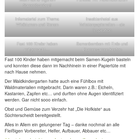
Samenbomben!
Infomaterial zum Thema
Insektenhotel aus
Wildblumen und Bienen
Toilettenpapierrollen – als
Inspiration
Fast 100 Kinder haben
Samenbomben mit Erde und
mitgemacht…
Blumensamen kneten
Fast 100 Kinder haben mitgemacht beim Samen-Kugeln basteln
und konnten diese dann im Nachhinein in einer Papiertüte mit
nach Hause nehmen.
Der Waldkindergarten hatte auch eine Fühlbox mit
Waldmaterialien mitgebracht. Darin waren z.B.: Eicheln,
Kastanien, Zapfen etc… und durften ohne Augen identifiziert
werden. Gar nicht sooo einfach.
Obst und Gemüse zum Verzehr hat „Die Hofkiste“ aus
Süchterscheidt bereitgestellt.
Alles in Allem ein gelungener Tag – danke nochmal an alle
Fleißigen Vorbereiter, Helfer, Aufbauer, Abbauer etc…