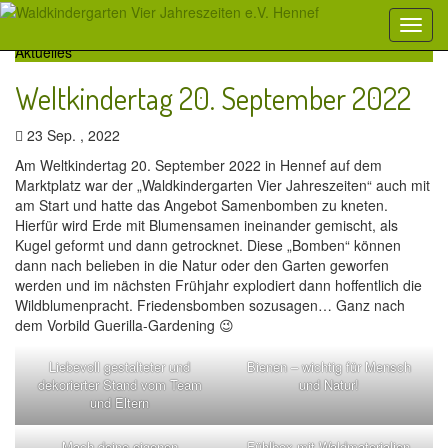
Aktuelles
Weltkindertag 20. September 2022
23 Sep. , 2022
Am Weltkindertag 20. September 2022 in Hennef auf dem
Marktplatz war der „Waldkindergarten Vier Jahreszeiten“ auch mit
am Start und hatte das Angebot Samenbomben zu kneten.
Hierfür wird Erde mit Blumensamen ineinander gemischt, als
Kugel geformt und dann getrocknet. Diese „Bomben“ können
dann nach belieben in die Natur oder den Garten geworfen
werden und im nächsten Frühjahr explodiert dann hoffentlich die
Wildblumenpracht. Friedensbomben sozusagen… Ganz nach
dem Vorbild Guerilla-Gardening 😉
Liebevoll gestalteter und
Bienen – wichtig für Mensch
dekorierter Stand vom Team
und Natur!
und Eltern
Mach deine eigenen
Fühlbox mit Waldmaterialien