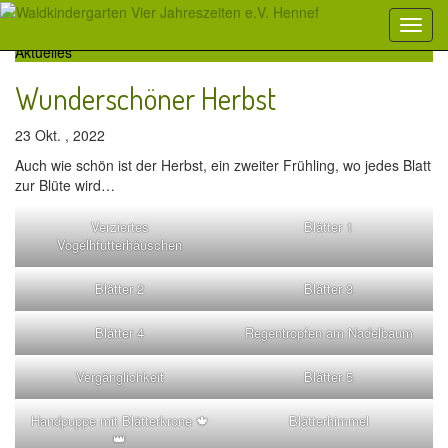
Aktuelles
Wunderschöner Herbst
23 Okt. , 2022
Auch wie schön ist der Herbst, ein zweiter Frühling, wo jedes Blatt
zur Blüte wird…
Verziertes
Blätter 1
Vogelhfutterhäuschen
Blätter 2
Blätter 3
Blätter 4
Regentropfen am Nadelbaum
Vergänglichkeit
Blätter 5
Handpuppe mit Blätterkrone 🍁
Blätterhimmel
👑