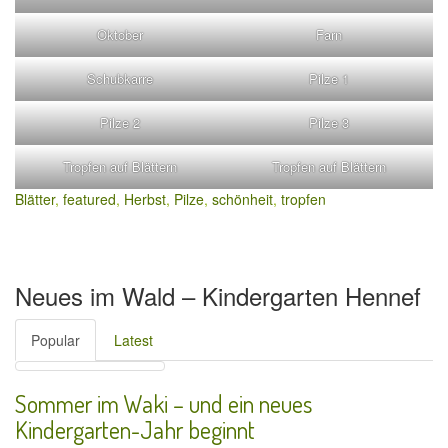
Oktober
Farn
Schubkarre
Pilze 1
Pilze 2
Pilze 3
Tropfen auf Blättern
Tropfen auf Blättern
Blätter
,
featured
,
Herbst
,
Pilze
,
schönheit
,
tropfen
Neues im Wald – Kindergarten Hennef
Popular
Latest
Sommer im Waki – und ein neues
Kindergarten-Jahr beginnt