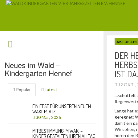
AKTUELLES
DER H
HERBS
Neues im Wald –
Kindergarten Hennef
IST DA
12 OKT. ,
Popular
Latest
…schüttelt a
Regenwett
EIN FEST FÜR UNSEREN NEUEN
Lange hat es
WAKI-PLATZ
geregnet: W
30 Mai , 2026
damit ein pa
Wir sehen, 
MITBESTIMMUNG IM WAKI –
hören den 
KINDER GESTALTEN IHREN ALLTAG