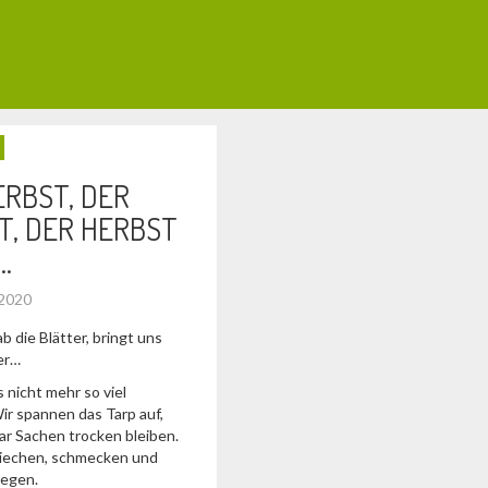
ERBST, DER
T, DER HERBST
…
 2020
b die Blätter, bringt uns
er…
 nicht mehr so viel
ir spannen das Tarp auf,
ar Sachen trocken bleiben.
riechen, schmecken und
Regen.