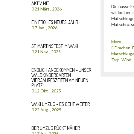
AKTIV MIT
Die nasse Er
21 März , 2026
wir kochen 
Matschkugel
EIN FROHES NEUES JAHR
Matschruts
7 Jan. , 2026
More…
ST. MARTINSFEST IM WAKI
Drachen
,
21 Nov. , 2025
Matschkuge
Tarp
,
Wind
ENDLICH ANGEKOMMEN – UNSER
WALDKINDERGARTEN
VIERJAHRESZEITEN AM NEUEN
PLATZ!
12 Okt. , 2025
WAKI UMZUG – ES GEHT WEITER
22 Aug. , 2025
DER UMZUG RÜCKT NÄHER
17 Juli , 2025