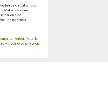
de fühlt sich matschig an:
mit Matsch, formen
n, bauen eine
che und rutschen…
Featured
,
Herbst
,
Matsch
,
ln
,
Matschrutsche
,
Regen
,