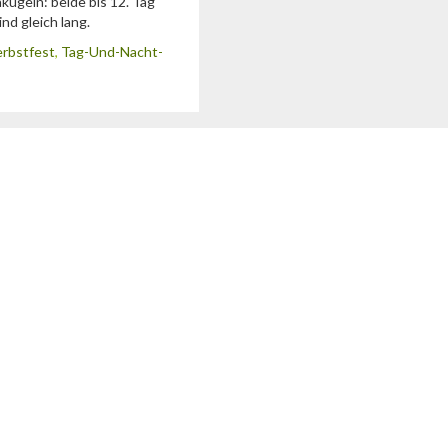
kugeln: beide bis 12. Tag
nd gleich lang.
rbstfest
,
Tag-Und-Nacht-