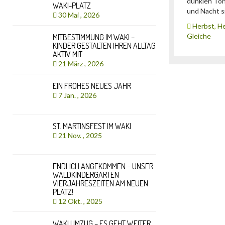
dunklen Ton
WAKI-PLATZ
und Nacht si
30 Mai , 2026
Herbst
,
He
Gleiche
MITBESTIMMUNG IM WAKI –
KINDER GESTALTEN IHREN ALLTAG
AKTIV MIT
21 März , 2026
EIN FROHES NEUES JAHR
7 Jan. , 2026
ST. MARTINSFEST IM WAKI
21 Nov. , 2025
ENDLICH ANGEKOMMEN – UNSER
WALDKINDERGARTEN
VIERJAHRESZEITEN AM NEUEN
PLATZ!
12 Okt. , 2025
WAKI UMZUG – ES GEHT WEITER