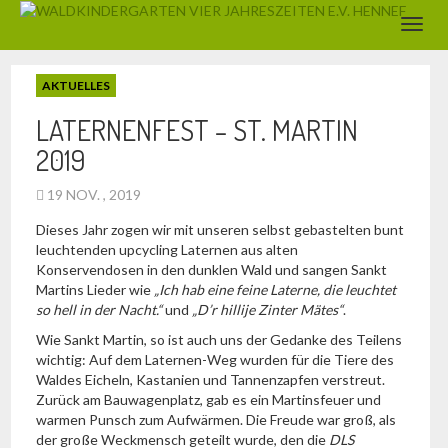
AKTUELLES
LATERNENFEST – ST. MARTIN
2019
19 NOV. , 2019
Dieses Jahr zogen wir mit unseren selbst gebastelten bunt
leuchtenden upcycling Laternen aus alten
Konservendosen in den dunklen Wald und sangen Sankt
Martins Lieder wie
„Ich hab eine feine Laterne, die leuchtet
so hell in der Nacht.“
und
„D’r hillije Zinter Mätes“
.
Wie Sankt Martin, so ist auch uns der Gedanke des Teilens
wichtig: Auf dem Laternen-Weg wurden für die Tiere des
Waldes Eicheln, Kastanien und Tannenzapfen verstreut.
Zurück am Bauwagenplatz, gab es ein Martinsfeuer und
warmen Punsch zum Aufwärmen. Die Freude war groß, als
der große Weckmensch geteilt wurde, den die
DLS