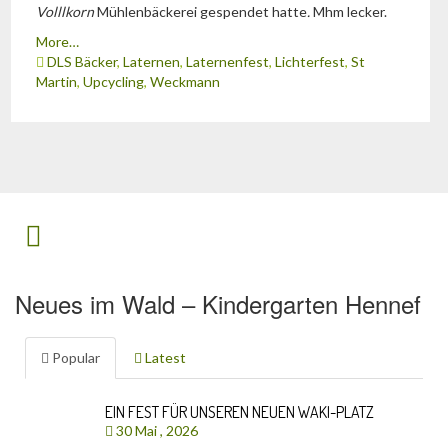
Volllkorn
Mühlenbäckerei gespendet hatte
.
Mhm lecker.
More…
DLS Bäcker
,
Laternen
,
Laternenfest
,
Lichterfest
,
St
Martin
,
Upcycling
,
Weckmann
Neues im Wald – Kindergarten Hennef
Popular
Latest
EIN FEST FÜR UNSEREN NEUEN WAKI-PLATZ
30 Mai , 2026