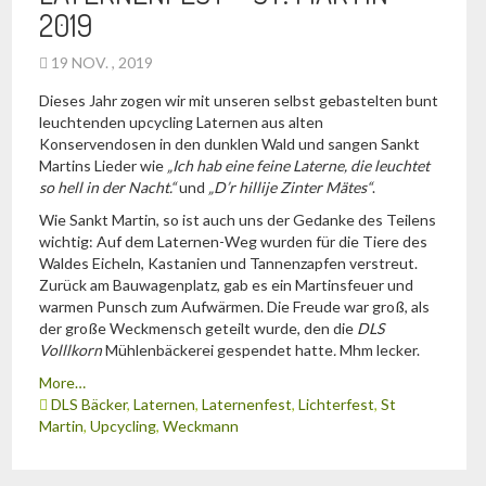
2019
19 NOV. , 2019
Dieses Jahr zogen wir mit unseren selbst gebastelten bunt
leuchtenden upcycling Laternen aus alten
Konservendosen in den dunklen Wald und sangen Sankt
Martins Lieder wie
„Ich hab eine feine Laterne, die leuchtet
so hell in der Nacht.“
und
„D’r hillije Zinter Mätes“
.
Wie Sankt Martin, so ist auch uns der Gedanke des Teilens
wichtig: Auf dem Laternen-Weg wurden für die Tiere des
Waldes Eicheln, Kastanien und Tannenzapfen verstreut.
Zurück am Bauwagenplatz, gab es ein Martinsfeuer und
warmen Punsch zum Aufwärmen. Die Freude war groß, als
der große Weckmensch geteilt wurde, den die
DLS
Volllkorn
Mühlenbäckerei gespendet hatte
.
Mhm lecker.
More…
DLS Bäcker
,
Laternen
,
Laternenfest
,
Lichterfest
,
St
Martin
,
Upcycling
,
Weckmann