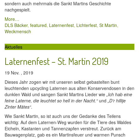
sondern auch mehrmals die Sankt Martins Geschichte
nachgespielt.
More…
DLS Bäcker
,
featured
,
Laternenfest
,
Lichterfest
,
St Martin
,
Weckmensch
Aktuelles
Laternenfest – St. Martin 2019
19 Nov. , 2019
Dieses Jahr zogen wir mit unseren selbst gebastelten bunt
leuchtenden upcycling Laternen aus alten Konservendosen in den
dunklen Wald und sangen Sankt Martins Lieder wie
„Ich hab eine
feine Laterne, die leuchtet so hell in der Nacht.“
und
„D’r hillije
Zinter Mätes“
.
Wie Sankt Martin, so ist auch uns der Gedanke des Teilens
wichtig: Auf dem Laternen-Weg wurden für die Tiere des Waldes
Eicheln, Kastanien und Tannenzapfen verstreut. Zurück am
Bauwagenplatz, gab es ein Martinsfeuer und warmen Punsch