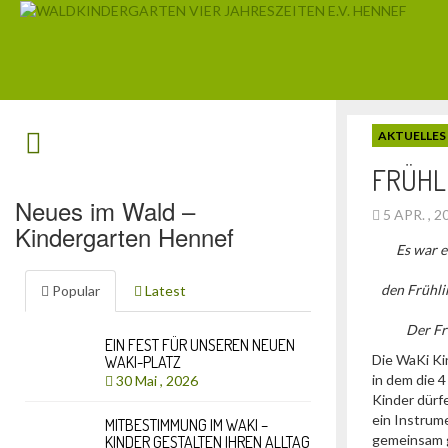
AKTUELLES
FRÜHL
Neues im Wald –
5 APR. , 
Kindergarten Hennef
Es war e
den Frühli
Popular
Latest
Der Fr
EIN FEST FÜR UNSEREN NEUEN
Die WaKi Ki
WAKI-PLATZ
in dem die 
30 Mai , 2026
Kinder dürfe
ein Instrum
MITBESTIMMUNG IM WAKI –
gemeinsam g
KINDER GESTALTEN IHREN ALLTAG