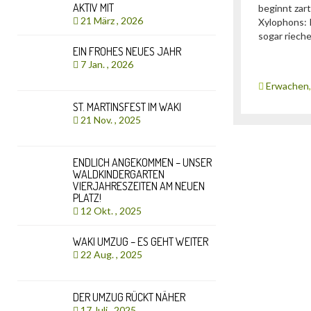
AKTIV MIT
beginnt zart
21 März , 2026
Xylophons: 
sogar riech
EIN FROHES NEUES JAHR
7 Jan. , 2026
Erwachen
ST. MARTINSFEST IM WAKI
21 Nov. , 2025
ENDLICH ANGEKOMMEN – UNSER
WALDKINDERGARTEN
VIERJAHRESZEITEN AM NEUEN
PLATZ!
12 Okt. , 2025
WAKI UMZUG – ES GEHT WEITER
22 Aug. , 2025
DER UMZUG RÜCKT NÄHER
17 Juli , 2025