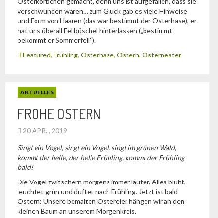
Osterkörbchen gemacht, denn uns ist aufgefallen, dass sie
verschwunden waren… zum Glück gab es viele Hinweise
und Form von Haaren (das war bestimmt der Osterhase), er
hat uns überall Fellbüschel hinterlassen („bestimmt
bekommt er Sommerfell“).
Featured
,
Frühling
,
Osterhase
,
Ostern
,
Osternester
AKTUELLES
FROHE OSTERN
20 APR. , 2019
Singt ein Vogel, singt ein Vogel, singt im grünen Wald,
kommt der helle, der helle Frühling, kommt der Frühling
bald!
Die Vögel zwitschern morgens immer lauter. Alles blüht,
leuchtet grün und duftet nach Frühling. Jetzt ist bald
Ostern: Unsere bemalten Ostereier hängen wir an den
kleinen Baum an unserem Morgenkreis.