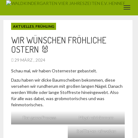
AKTUELLES
,
FRÜHLING
WIR WÜNSCHEN FRÖHLICHE
OSTERN 🐰
29 MÄRZ , 2024
Schau mal, wir haben Osternester gebastelt.
Dazu haben wir dicke Baumscheiben bekommen, diese
versehen wir rundherum mit großen langen Nägel. Danach
werden Wolle oder lange Stoffreste hineingewebt. Also
für alle was dabei, was grobmotorisches und was
feinmotorisches.
Der ganze Prozess
Nägel reinhämmern
Stofffetzen reinweben